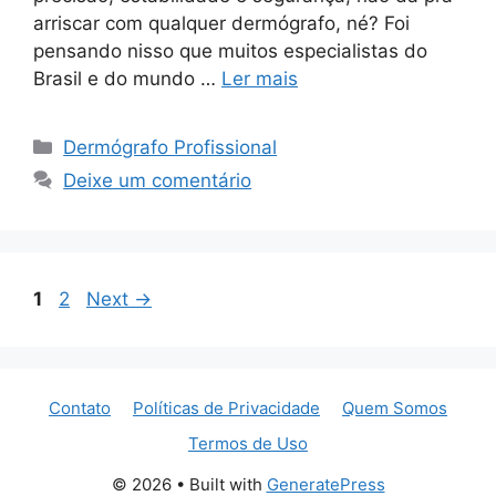
arriscar com qualquer dermógrafo, né? Foi
pensando nisso que muitos especialistas do
Brasil e do mundo …
Ler mais
Categorias
Dermógrafo Profissional
Deixe um comentário
Page
Page
1
2
Next
→
Contato
Políticas de Privacidade
Quem Somos
Termos de Uso
© 2026
• Built with
GeneratePress