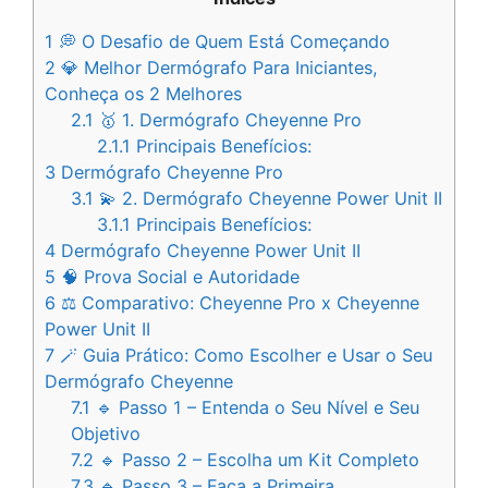
1
💭 O Desafio de Quem Está Começando
2
💎 Melhor Dermógrafo Para Iniciantes,
Conheça os 2 Melhores
2.1
🥇 1. Dermógrafo Cheyenne Pro
2.1.1
Principais Benefícios:
3
Dermógrafo Cheyenne Pro
3.1
💫 2. Dermógrafo Cheyenne Power Unit II
3.1.1
Principais Benefícios:
4
Dermógrafo Cheyenne Power Unit II
5
🧠 Prova Social e Autoridade
6
⚖️ Comparativo: Cheyenne Pro x Cheyenne
Power Unit II
7
🪄 Guia Prático: Como Escolher e Usar o Seu
Dermógrafo Cheyenne
7.1
🔹 Passo 1 – Entenda o Seu Nível e Seu
Objetivo
7.2
🔹 Passo 2 – Escolha um Kit Completo
7.3
🔹 Passo 3 – Faça a Primeira