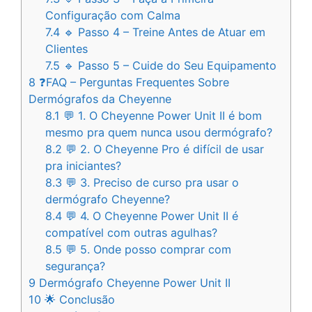
Configuração com Calma
7.4
🔹 Passo 4 – Treine Antes de Atuar em
Clientes
7.5
🔹 Passo 5 – Cuide do Seu Equipamento
8
❓FAQ – Perguntas Frequentes Sobre
Dermógrafos da Cheyenne
8.1
💬 1. O Cheyenne Power Unit II é bom
mesmo pra quem nunca usou dermógrafo?
8.2
💬 2. O Cheyenne Pro é difícil de usar
pra iniciantes?
8.3
💬 3. Preciso de curso pra usar o
dermógrafo Cheyenne?
8.4
💬 4. O Cheyenne Power Unit II é
compatível com outras agulhas?
8.5
💬 5. Onde posso comprar com
segurança?
9
Dermógrafo Cheyenne Power Unit II
10
🌟 Conclusão