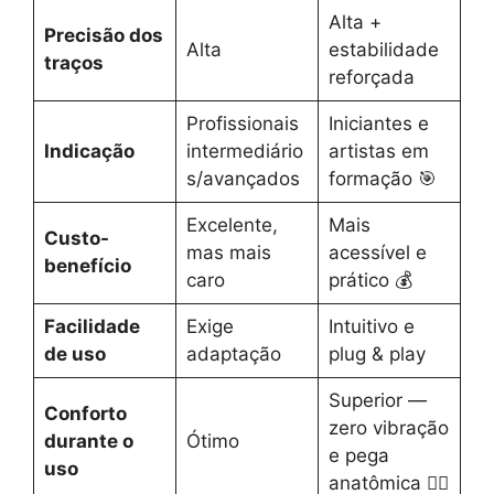
Alta +
Precisão dos
Alta
estabilidade
traços
reforçada
Profissionais
Iniciantes e
Indicação
intermediário
artistas em
s/avançados
formação 🎯
Excelente,
Mais
Custo-
mas mais
acessível e
benefício
caro
prático 💰
Facilidade
Exige
Intuitivo e
de uso
adaptação
plug & play
Superior —
Conforto
zero vibração
durante o
Ótimo
e pega
uso
anatômica 💆‍♀️