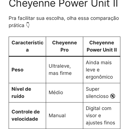
Cheyenne Power Unit II
Pra facilitar sua escolha, olha essa comparação
prática 👇
Característic
Cheyenne
Cheyenne
a
Pro
Power Unit II
Ainda mais
Ultraleve,
Peso
leve e
mas firme
ergonômico
Nível de
Super
Médio
ruído
silencioso 🔇
Digital com
Controle de
Manual
visor e
velocidade
ajustes finos