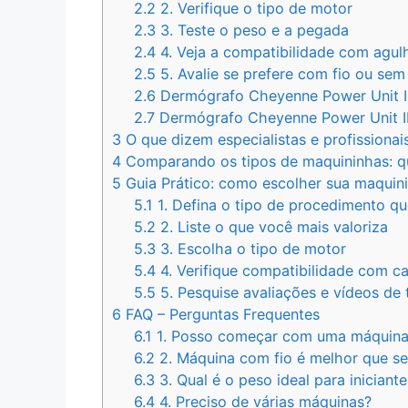
2.2
2. Verifique o tipo de motor
2.3
3. Teste o peso e a pegada
2.4
4. Veja a compatibilidade com agul
2.5
5. Avalie se prefere com fio ou sem 
2.6
Dermógrafo Cheyenne Power Unit I
2.7
Dermógrafo Cheyenne Power Unit I
3
O que dizem especialistas e profissionai
4
Comparando os tipos de maquininhas: q
5
Guia Prático: como escolher sua maqui
5.1
1. Defina o tipo de procedimento qu
5.2
2. Liste o que você mais valoriza
5.3
3. Escolha o tipo de motor
5.4
4. Verifique compatibilidade com c
5.5
5. Pesquise avaliações e vídeos de 
6
FAQ – Perguntas Frequentes
6.1
1. Posso começar com uma máquina
6.2
2. Máquina com fio é melhor que se
6.3
3. Qual é o peso ideal para iniciant
6.4
4. Preciso de várias máquinas?