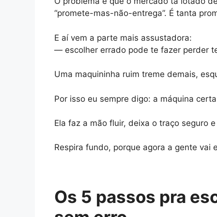
O problema é que o mercado tá lotado de
“promete-mas-não-entrega”. É tanta prome
E aí vem a parte mais assustadora:
— escolher errado pode te fazer perder te
Uma maquininha ruim treme demais, esque
Por isso eu sempre digo: a máquina certa
Ela faz a mão fluir, deixa o traço seguro e
Respira fundo, porque agora a gente vai 
Os 5 passos pra es
sem erro