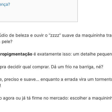
ença?
dio de beleza e ouvir o “zzzz” suave da maquininha t
a pele?
cropigmentação
é exatamente isso: um detalhe peque
ra decidir qual comprar. Dá um frio na barriga, né?
rme, preciso e suave… enquanto a errada vira um torment
!
o agora ou já tá firme no mercado: escolher a maquini