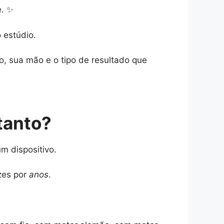
e. ✨
 estúdio.
, sua mão e o tipo de resultado que
tanto?
m dispositivo.
zes por
anos
.