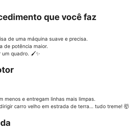
ocedimento que você faz
cisa de uma máquina suave e precisa.
sa de potência maior.
r um quadro. 🖌️✨
otor
m menos e entregam linhas mais limpas.
irigir carro velho em estrada de terra… tudo treme! 🤯
ada