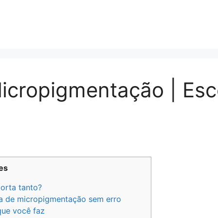
icropigmentação | Esc
es
orta tanto?
ha de micropigmentação sem erro
que você faz