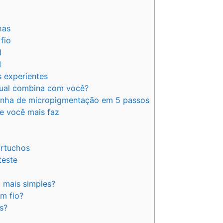
has
fio
I
I
s experientes
ual combina com você?
ninha de micropigmentação em 5 passos
e você mais faz
artuchos
teste
 mais simples?
m fio?
es?