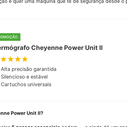
o e quer uma máquina que te dê segurança desde o pri
ROMOÇÃO
rmógrafo Cheyenne Power Unit II
Alta precisão garantida
Silencioso e estável
Cartuchos universais
ne Power Unit II
?