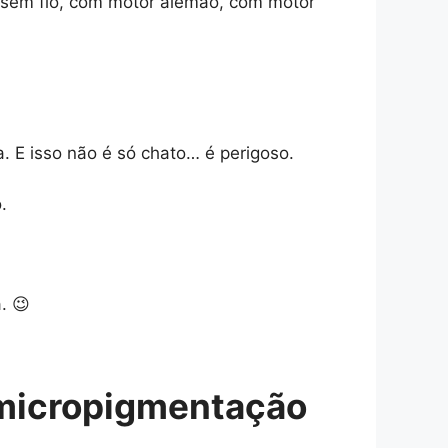
 sem fio, com motor alemão, com motor
 E isso não é só chato… é perigoso.
.
. 😉
 micropigmentação