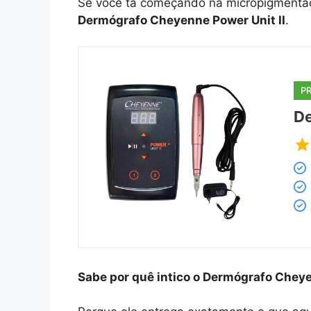
Se você tá começando na micropigmentaçã
Dermógrafo Cheyenne Power Unit II
.
P
De
Sabe por quê intico o
Dermógrafo Cheyen