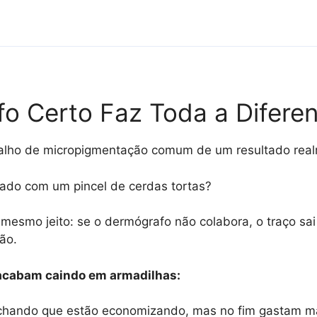
o Certo Faz Toda a Difere
alho de micropigmentação comum de um resultado realm
hado com um pincel de cerdas tortas?
mesmo jeito: se o dermógrafo não colabora, o traço sai
ão.
 acabam caindo em armadilhas:
hando que estão economizando, mas no fim gastam ma