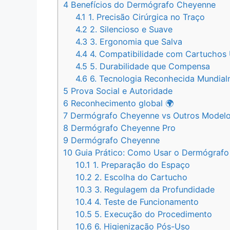
4
Benefícios do Dermógrafo Cheyenne
4.1
1. Precisão Cirúrgica no Traço
4.2
2. Silencioso e Suave
4.3
3. Ergonomia que Salva
4.4
4. Compatibilidade com Cartuchos 
4.5
5. Durabilidade que Compensa
4.6
6. Tecnologia Reconhecida Mundia
5
Prova Social e Autoridade
6
Reconhecimento global 🌍
7
Dermógrafo Cheyenne vs Outros Model
8
Dermógrafo Cheyenne Pro
9
Dermógrafo Cheyenne
10
Guia Prático: Como Usar o Dermógraf
10.1
1. Preparação do Espaço
10.2
2. Escolha do Cartucho
10.3
3. Regulagem da Profundidade
10.4
4. Teste de Funcionamento
10.5
5. Execução do Procedimento
10.6
6. Higienização Pós-Uso