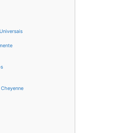
Universais
lmente
os
o Cheyenne